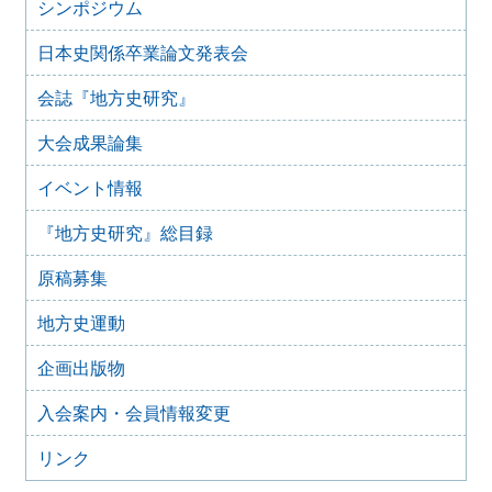
『地方史研究』433号 第75巻第1号 2025年2月
シンポジウム
2025年1月15日
日本史関係卒業論文発表会
『地方史研究』432号 第74巻第6号 2024年12月
2024年11月21日
会誌『地方史研究』
『地方史研究』431号 第74巻第5号 2024年10月
大会成果論集
2024年11月20日
『地方史研究』430号 第74巻第4号 2024年8月
イベント情報
2024年6月4日
『地方史研究』429号 第75巻第3号 2024年6月
『地方史研究』総目録
2024年6月4日
『地方史研究』428号 第74巻第2号 2024年4月
原稿募集
2024年6月4日
『地方史研究』427号 第74巻第1号 2024年2月
地方史運動
2023年12月24日
企画出版物
『地方史研究』426号 第73巻第6号 2023年12月
2023年12月24日
入会案内・会員情報変更
『地方史研究』425号 第73巻第5号 2023年10月
リンク
2023年8月15日
『地方史研究』424号 第73巻第4号 2023年8月