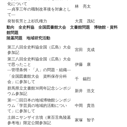
化について
林 亮太
―貞享三年の職制改革後を対象とし
て―
発智長芳と上杉氏権力
大貫 茂紀
動向 全史料協 全国図書館大会 文書館問題 博物館・資料
館問題
陵墓問題 地域研究活動
第三八回全史料協全国（広島）大会
宮田 克成
参加記
第三八回全史料協全国（広島）大会
で思ったこと
伊藤 康
―管理条例・「人」の問題・組織―
「全国図書館大会 資料保存分科
千 錫烈
会」に参加して
群馬県立文書館30周年記念シンポジ
新井 浩文
ウム参加記
第一〇回日本の地域博物館シンポジ
ウム「学芸員の地域的活動につい
中岡 貴浩
て」に参加して
土師ニサンザイ古墳（東百舌鳥陵墓
家塚 智子
参考地）限定公開参加記