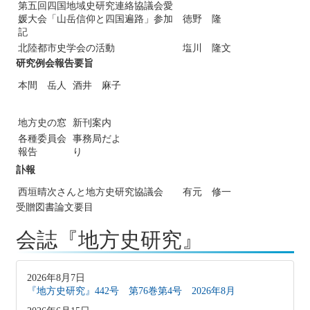
第五回四国地域史研究連絡協議会愛
媛大会「山岳信仰と四国遍路」参加
徳野 隆
記
北陸都市史学会の活動
塩川 隆文
研究例会報告要旨
本間 岳人
酒井 麻子
地方史の窓
新刊案内
各種委員会
事務局だよ
報告
り
訃報
西垣晴次さんと地方史研究協議会
有元 修一
受贈図書論文要目
会誌『地方史研究』
2026年8月7日
『地方史研究』442号 第76巻第4号 2026年8月