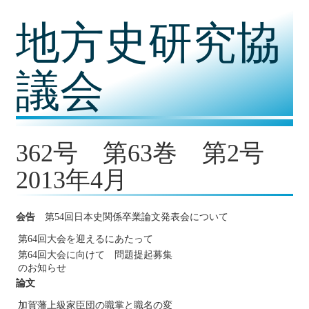
コ
地方史研究協
ン
テ
ン
ツ
議会
内
容
に
移
動
362号 第63巻 第2号
2013年4月
会告
第54回日本史関係卒業論文発表会について
第64回大会を迎えるにあたって
第64回大会に向けて 問題提起募集
のお知らせ
論文
加賀藩上級家臣団の職掌と職名の変