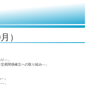
0月）
わり―」
交易関係確立への取り組み―」
色―」
ら―」