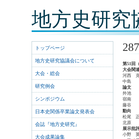
コ
地方史研究
ン
テ
ン
ツ
内
容
28
に
トップページ
移
動
地方史研究協議会について
第51
大会関
大会・総会
河西 
中島 
研究例会
論文
外池 
シンポジウム
宿南 
藤谷 
動向
日本史関係卒業論文発表会
松尾 
北原 
会誌『地方史研究』
展示批
小野 
大会成果論集