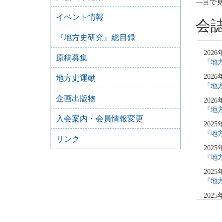
―目で
イベント情報
会
『地方史研究』総目録
2026
原稿募集
『地方
2026
地方史運動
『地方
企画出版物
2026
『地方
入会案内・会員情報変更
2025
『地方
リンク
2025
『地方
2025
『地方
2025
「原
2025