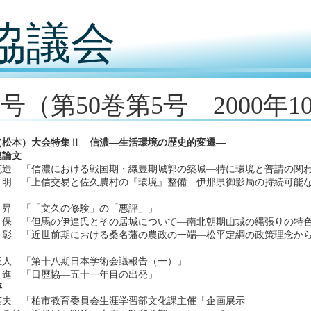
協議会
7号（第50巻第5号 2000年1
回（松本）大会特集Ⅱ 信濃―生活環境の歴史的変遷―
連論文
克造 「信濃における戦国期・織豊期城郭の築城―特に環境と普請の関
明 「上信交易と佐久農村の『環境』整備―伊那県御影局の持続可能な
昇 「「文久の修験」の「悪評」」
保 「但馬の伊達氏とその居城について―南北朝期山城の縄張りの特
彰 「近世前期における桑名藩の農政の一端―松平定綱の政策理念か
正人 「第十八期日本学術会議報告（一）」
進 「日歴協―五十一年目の出発」
評
英夫 「柏市教育委員会生涯学習部文化課主催「企画展示