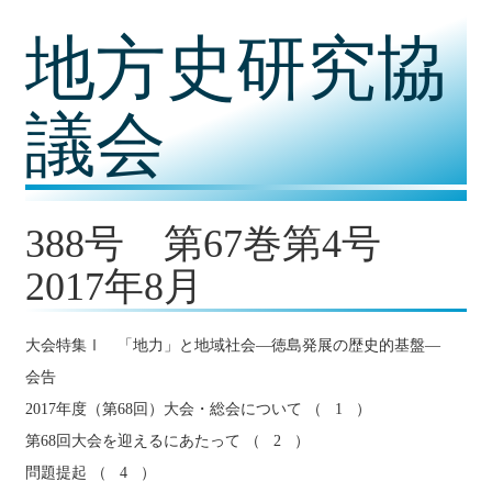
コ
地方史研究協
ン
テ
ン
ツ
議会
内
容
に
移
動
388号 第67巻第4号
2017年8月
大会特集Ⅰ 「地力」と地域社会―徳島発展の歴史的基盤―
会告
2017年度（第68回）大会・総会について （ 1 ）
第68回大会を迎えるにあたって （ 2 ）
問題提起 （ 4 ）