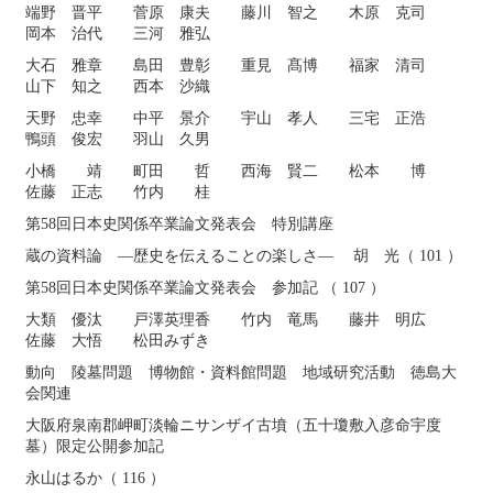
端野 晋平 菅原 康夫 藤川 智之 木原 克司
岡本 治代 三河 雅弘
大石 雅章 島田 豊彰 重見 髙博 福家 清司
山下 知之 西本 沙織
天野 忠幸 中平 景介 宇山 孝人 三宅 正浩
鴨頭 俊宏 羽山 久男
小橋 靖 町田 哲 西海 賢二 松本 博
佐藤 正志 竹内 桂
第58回日本史関係卒業論文発表会 特別講座
蔵の資料論 ―歴史を伝えることの楽しさ― 胡 光（ 101 ）
第58回日本史関係卒業論文発表会 参加記 （ 107 ）
大類 優汰 戸澤英理香 竹内 竜馬 藤井 明広
佐藤 大悟 松田みずき
動向 陵墓問題 博物館・資料館問題 地域研究活動 徳島大
会関連
大阪府泉南郡岬町淡輪ニサンザイ古墳（五十瓊敷入彦命宇度
墓）限定公開参加記
永山はるか（ 116 ）