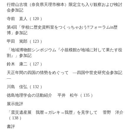
行燈山古墳（奈良県天理市柳本）限定立ち入り観察および検討
会参加記
寺前 直人（ 120 ）
第4回「学校に歴史資料室をつくっちゃおう‼フォーラムin歴
博」参加記
甲田 篤郎（ 123 ）
「地域博物館シンポジウム『小規模館が地域に対して果たす役
割』」参加記
鈴木 康二（ 127 ）
天正年間の四国の情勢をめぐって ―四国中世史研究会参加記
―
川島 佳弘（ 132 ）
徳島地理学会の活動紹介 平井 松午（ 135 ）
展示批評
「震災遺産展 我暦→ガレキ→我歴」を見学して 菅野 洋介
（ 138 ）
書評