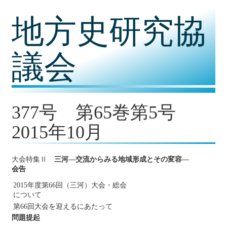
コ
地方史研究協
ン
テ
ン
ツ
議会
内
容
に
移
動
377号 第65巻第5号
2015年10月
大会特集Ⅱ
三河―交流からみる地域形成とその変容―
会告
2015年度第66回（三河）大会・総会
について
第66回大会を迎えるにあたって
問題提起