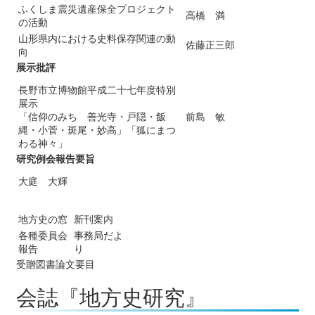
ふくしま震災遺産保全プロジェクト
高橋 満
の活動
山形県内における史料保存関連の動
佐藤正三郎
向
展示批評
長野市立博物館平成二十七年度特別
展示
「信仰のみち 善光寺・戸隠・飯
前島 敏
縄・小菅・斑尾・妙高」「狐にまつ
わる神々」
研究例会報告要旨
大庭 大輝
地方史の窓
新刊案内
各種委員会
事務局だよ
報告
り
受贈図書論文要目
会誌『地方史研究』