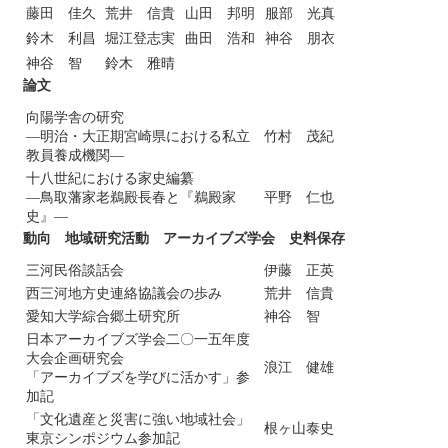
藤田 佳久
荒井 信貴
山田 邦明
服部 光真
鈴木 利昌
堀江登志実
曲田 浩和
神谷 朋衣
神谷 智
鈴木 雅晴
論文
向陽学舎の研究
―明治・大正期宮崎県における私立
竹村 茂紀
教員養成機関―
十八世紀における家史編纂
―鳥取藩家老鵜殿長春と『鵜殿家
平野 仁也
史』―
動向 地域研究活動 アーカイブズ学会 史料保存
三河民俗談話会
伊藤 正英
西三河地方史連絡協議会の歩み
荒井 信貴
愛知大学綜合郷土研究所
神谷 智
日本アーカイブズ学会二〇一五年度
大会企画研究会
浪江 健雄
「アーカイブズを学びに活かす」参
加記
「文化遺産と災害に強い地域社会」
根ヶ山泰史
東京シンポジウム参加記