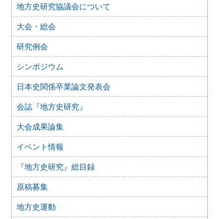
地方史研究協議会について
2025年10月7日
2025年度第１回研究例会のご案内（加能地域史研究会との
大会・総会
合同例会）（2025年11月8日）
2025年9月3日
研究例会
2024年度第8回研究例会のご案内（2025年9月27日）
2025年6月5日
シンポジウム
2024年度第7回研究例会（福島大会関連例会）（2025年7月
20日）
日本史関係卒業論文発表会
2025年6月5日
会誌『地方史研究』
2024年度第6回研究例会（2025年7月12日）
2025年5月12日
大会成果論集
2024年度第5回研究例会（2025年5月30日）
2025年2月27日
イベント情報
2024年度第4回研究例会（2025年3月30日）
『地方史研究』総目録
2025年1月21日
2024年度第3回研究例会（兵庫大会総括例会）（2025年2月
原稿募集
23日）
2024年12月25日
地方史運動
2024年度第２回研究例会（2025年１月22日）