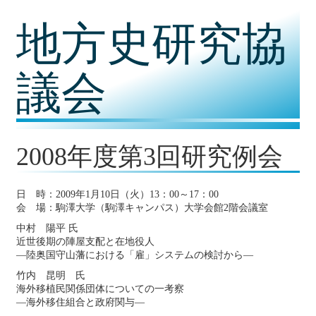
コ
地方史研究協
ン
テ
ン
ツ
議会
内
容
に
移
動
2008年度第3回研究例会
日 時：2009年1月10日（火）13：00～17：00
会 場：駒澤大学（駒澤キャンパス）大学会館2階会議室
中村 陽平 氏
近世後期の陣屋支配と在地役人
―陸奥国守山藩における「雇」システムの検討から―
竹内 昆明 氏
海外移植民関係団体についての一考察
―海外移住組合と政府関与―