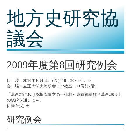
コ
地方史研究協
ン
テ
ン
ツ
議会
内
容
に
移
動
2009年度第8回研究例会
日 時：2010年10月8日（金）18：30～20：30
会 場：立正大学大崎校舎1172教室（11号館7階）
「葛西郡における板碑造立の一様相～東京都葛飾区葛西城出土
の板碑を通して～」
伊藤 宏之 氏
研究例会