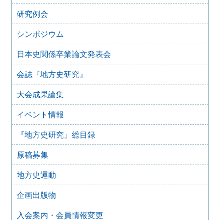
2025年9月3日
研究例会
2024年度第8回研究例会のご案内（2025年9月27日）
2025年6月5日
シンポジウム
2024年度第7回研究例会（福島大会関連例会）（2025年7月
20日）
日本史関係卒業論文発表会
2025年6月5日
会誌『地方史研究』
2024年度第6回研究例会（2025年7月12日）
2025年5月12日
大会成果論集
2024年度第5回研究例会（2025年5月30日）
2025年2月27日
イベント情報
2024年度第4回研究例会（2025年3月30日）
『地方史研究』総目録
2025年1月21日
2024年度第3回研究例会（兵庫大会総括例会）（2025年2月
原稿募集
23日）
2024年12月25日
地方史運動
2024年度第２回研究例会（2025年１月22日）
2024年10月10日
企画出版物
2024年度第1回研究例会（交通史学会との合同例会）
（2024年11月10日）
入会案内・会員情報変更