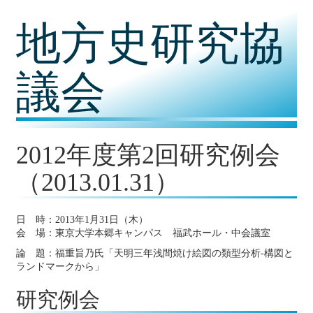
コ
地方史研究協
ン
テ
ン
ツ
議会
内
容
に
移
動
2012年度第2回研究例会
（2013.01.31）
日 時：2013年1月31日（木）
会 場：東京大学本郷キャンパス 福武ホール・中会議室
論 題：福重旨乃氏「天明三年浅間焼け絵図の類型分析-構図と
ランドマークから」
研究例会