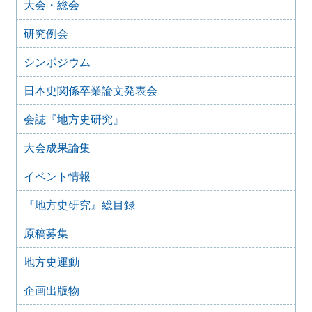
大会・総会
合同例会）（2025年11月8日）
2025年9月3日
研究例会
2024年度第8回研究例会のご案内（2025年9月27日）
2025年6月5日
シンポジウム
2024年度第7回研究例会（福島大会関連例会）（2025年7月
20日）
日本史関係卒業論文発表会
2025年6月5日
会誌『地方史研究』
2024年度第6回研究例会（2025年7月12日）
2025年5月12日
大会成果論集
2024年度第5回研究例会（2025年5月30日）
2025年2月27日
イベント情報
2024年度第4回研究例会（2025年3月30日）
『地方史研究』総目録
2025年1月21日
2024年度第3回研究例会（兵庫大会総括例会）（2025年2月
原稿募集
23日）
2024年12月25日
地方史運動
2024年度第２回研究例会（2025年１月22日）
2024年10月10日
企画出版物
2024年度第1回研究例会（交通史学会との合同例会）