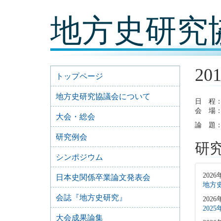
コ
地方史研究
ン
テ
ン
ツ
内
容
20
に
トップページ
移
動
地方史研究協議会について
日 程：
会 場：
大会・総会
論 題
研究例会
研
シンポジウム
2026
日本史関係卒業論文発表会
地方史
会誌『地方史研究』
2026
202
大会成果論集