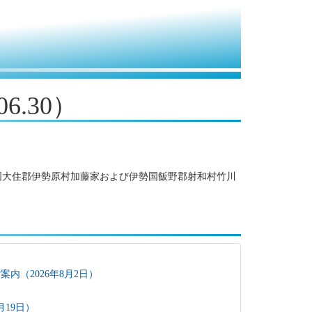
6.30）
国大住郡伊勢原村加藤家および伊勢国飯野郡射和村竹川
内（2026年8月2日）
月19日）