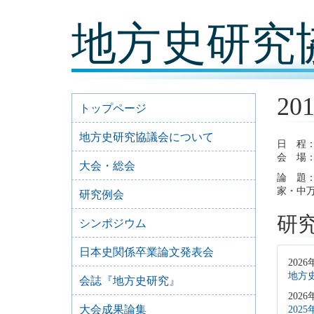
コ
地方史研究
ン
テ
ン
ツ
内
容
20
に
トップページ
移
動
地方史研究協議会について
日 程：
会 場：
大会・総会
論 題
家・中
研究例会
研
シンポジウム
日本史関係卒業論文発表会
2026
地方史
会誌『地方史研究』
2026
大会成果論集
202