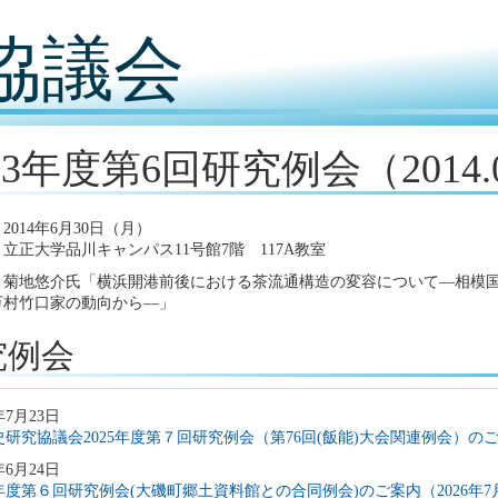
協議会
13年度第6回研究例会（2014.0
2014年6月30日（月）
立正大学品川キャンパス11号館7階 117A教室
：菊地悠介氏「横浜開港前後における茶流通構造の変容について―相模
万村竹口家の動向から―」
究例会
年7月23日
研究協議会2025年度第７回研究例会（第76回(飯能)大会関連例会）のご案
年6月24日
5年度第６回研究例会(大磯町郷土資料館との合同例会)のご案内（2026年7