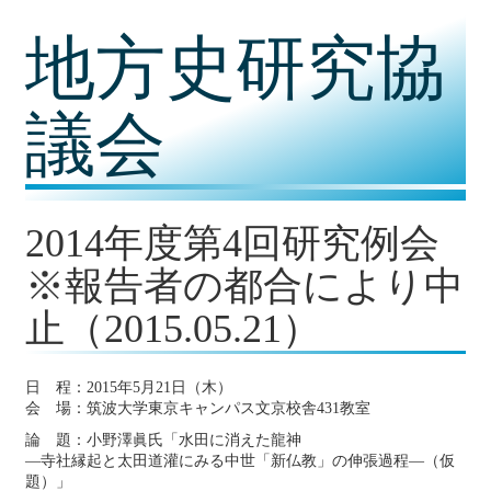
コ
地方史研究協
ン
テ
ン
ツ
議会
内
容
に
移
動
2014年度第4回研究例会
※報告者の都合により中
止（2015.05.21）
日 程：2015年5月21日（木）
会 場：筑波大学東京キャンパス文京校舎431教室
論 題：小野澤眞氏「水田に消えた龍神
―寺社縁起と太田道灌にみる中世「新仏教」の伸張過程―（仮
題）」