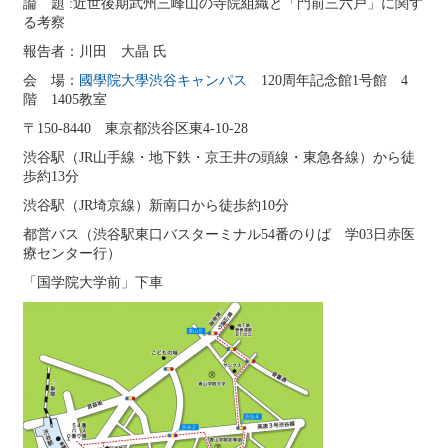
論 題 :近世後期武州三峰山の寺院組織と「門前三六戸」に関す
る考察
報告者：川田 大晶 氏
会 場：
國學院大學渋谷キャンパス
120周年記念館1号館 4
階 1405教室
〒150-8440 東京都渋谷区東4-10-28
渋谷駅（JR山手線・地下鉄・京王井の頭線・東急各線）から徒
歩約13分
渋谷駅（JR埼京線）新南口から徒歩約10分
都営バス（渋谷駅東口バスターミナル54番のりば 学03日赤医
療センター行）
「国学院大学前」下車