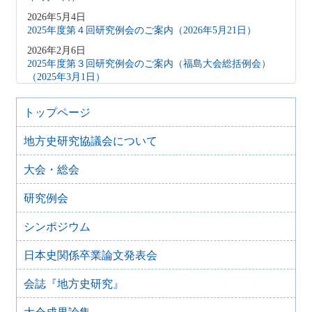
2026年5月4日
2025年度第４回研究例会のご案内（2026年5月21日）
2026年2月6日
2025年度第３回研究例会のご案内（福島大会総括例会）
（2025年3月1日）
2025年12月5日
2025年度第２回研究例会のご案内（伊予史談会との合同例
トップページ
会）（2026年１月11日）
地方史研究協議会について
2025年10月7日
2025年度第１回研究例会のご案内（加能地域史研究会との
大会・総会
合同例会）（2025年11月8日）
2025年9月3日
研究例会
2024年度第8回研究例会のご案内（2025年9月27日）
2025年6月5日
シンポジウム
2024年度第7回研究例会（福島大会関連例会）（2025年7月
20日）
日本史関係卒業論文発表会
2025年6月5日
会誌『地方史研究』
2024年度第6回研究例会（2025年7月12日）
2025年5月12日