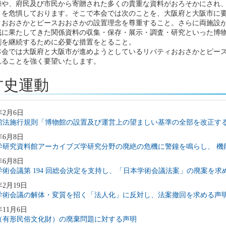
録や、府民及び市民から寄贈された多くの貴重な資料がおろそかにされ
とを危惧しております。そこで本会では次のことを、大阪府と大阪市に
ィおおさかとピースおおさかの設置理念を尊重すること。さらに両施設
域に果たしてきた関係資料の収集・保存・展示・調査・研究といった博
割を継続するために必要な措置をとること。
本会では大阪府と大阪市が進めようとしているリバティおおさかとピー
れることを強く要望いたします。
方史運動
年2月6日
館法施行規則「博物館の設置及び運営上の望ましい基準の全部を改正す
年6月8日
学研究資料館アーカイブズ学研究分野の廃絶の危機に警鐘を鳴らし、 機
年6月8日
学術会議第 194 回総会決定を支持し、「日本学術会議法案」の廃案を求
年2月19日
学術会議の解体・変質を招く「法人化」に反対し、法案撤回を求める声
年11月6日
（有形民俗文化財）の廃棄問題に対する声明