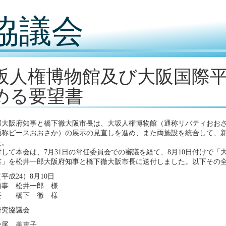
協議会
阪人権博物館及び大阪国際
める要望書
郎大阪府知事と橋下徹大阪市長は、大坂人権博物館（通称リバティおお
通称ピースおおさか）の展示の見直しを進め、また両施設を統合して、
た。
して本会は、7月31日の常任委員会での審議を経て、8月10日付けで
書」を松井一郎大阪府知事と橋下徹大阪市長に送付しました。以下その
（平成24）8月10日
知事 松井一郎 様
長 橋下 徹 様
研究協議会
松尾 美恵子