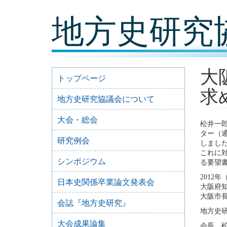
コ
地方史研究
ン
テ
ン
ツ
内
容
大
に
トップページ
移
求
動
地方史研究協議会について
大会・総会
松井一
ター（
研究例会
しまし
これに対
シンポジウム
る要望
2012年
日本史関係卒業論文発表会
大阪府
大阪市
会誌『地方史研究』
地方史
大会成果論集
会長 