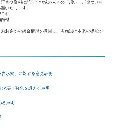
、証言や資料に託した地域の人々の「想い」が傷つけら
要望いたします。
がこれ
物館機
スおおさかの統合構想を撤回し、両施設の本来の機能が
る告示案」に対する意見表明
能充実・強化を訴える声明
める声明
明