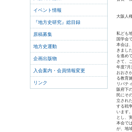
イベント情報
大阪人
『地方史研究』総目録
私ども地
原稿募集
国学会
本会は
地方史運動
きまし
を進め
企画出版物
さて、
年度7
入会案内・会員情報変更
おおさ
る教育
リンク
リバティ
阪府下
民にそ
立され
する戦
います
とし、
本会で
が、地