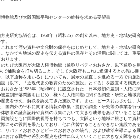
権博物館及び大阪国際平和センターの維持を求める要望書
方史研究協議会は、1950年（昭和25）の創立以来、地方史・地域史研究
です。
、これまで歴史資料や文化財の保存をはじめとして、地方史・地域史研
た。なかでも地域の歴史を伝える資料の保存とその活用に関しては、重
ております。
このたび大阪市が大阪人権博物館（通称リバティおおさか、以下通称を
月末で補助金を打ち切ること、そして大阪府もこれに追随するとの報に接
か、以下通称を用いる）についても、展示の見直しを進める一方で両施
施設（以下、「近現代史の教育のための施設」とする）を設置する構想
おおさかは1985年（昭和60）に設立された、日本最初の差別・人権
の被差別部落問題をはじめ、様々な人権問題に関する調査・研究と地域
の歴史を伝え、解決を訴えてきた施設です。また、ピースおおさかは、
た、国内外の平和に関する情報の収集・提供や調査・研究等の事業を行
争体験者の証言記録や資料の収集において大きな成果をあげていること
。両施設ともに国際的視野を持ちつつも、大阪という地域に根ざして資
実際にその役割を果たしており、他に代替することができない施設であ
は、リバティおおさかとピースおおさかの統合、および政治主導による
域における戦争や差別の歴史を後世に伝えていくことに大きな支障をも