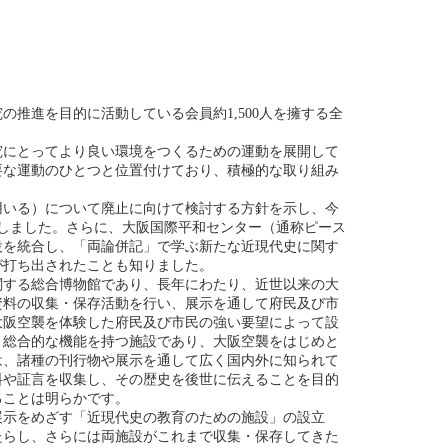
の推進を目的に活動している会員約1,500人を擁する全
究にとってより良い環境をつくるための運動を展開して
要な運動のひとつと位置付けており、積極的な取り組み
用いる）について廃止に向けて検討する方針を示し、今
しました。さらに、大阪国際平和センター（通称ピース
設を統合し、「両論併記」で学ぶ新たな近現代史に関す
が打ち出されたことも知りました。
に関する総合博物館であり、長年にわたり、近世以来の大
資料の収集・保存活動を行い、展示を通して府民及び市
大阪空襲を体験した府民及び市民の強い要望によって設
う総合的な機能を持つ施設であり、大阪空襲をはじめと
は、諸種の刊行物や展示を通して広く国内外に知られて
料や証言を収集し、その歴史を後世に伝えることを目的
ることは明らかです。
展示をめざす「近現代史の教育のための施設」の設立
たらし、さらには両施設がこれまで収集・保存してきた