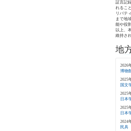
証言記
れるこ
リバテ
まで地
能や役
以上、
維持さ
地
2026
博物
2025
国文
2025
日本
2025
日本
2024
民具