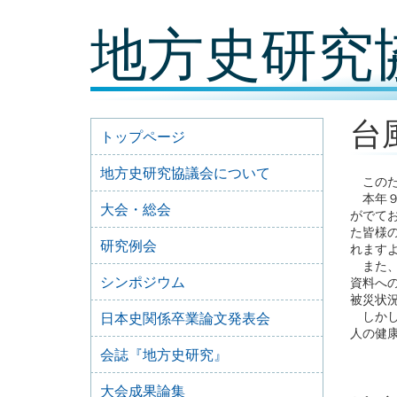
コ
地方史研究
ン
テ
ン
ツ
内
容
台
に
トップページ
移
動
地方史研究協議会について
このた
本年９
大会・総会
がでて
た皆様
研究例会
れます
また、
シンポジウム
資料へ
被災状
しかし
日本史関係卒業論文発表会
人の健
2
会誌『地方史研究』
大会成果論集