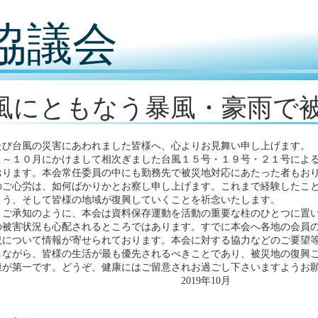
協議会
風にともなう暴風・豪雨で
び台風の災害にあわれました皆様へ、心よりお見舞い申し上げます。
～１０月にかけまして相次ぎました台風１５号・１９号・２１号による
おります。本会常任委員の中にも勤務先で被災地対応にあたった者もお
のご心労は、如何ばかりかとお察し申し上げます。これまで経験したこ
よう、そして皆様の地域が復興していくことを祈念いたします。
ご承知のように、本会は資料保存運動を活動の重要な柱のひとつに置い
の被害状況も心配されるところではあります。すでに本会へ各地の会員の
況について情報が寄せられております。本会に対する協力などのご要望
ながら、皆様の生活が最も優先されるべきことであり、被災地の復興こ
康が第一です。どうぞ、健康にはご留意されお過ごし下さいますようお
019年10月
地方史研究協議会常