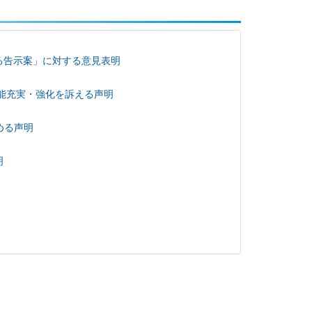
る告示案」に対する意見表明
能充実・強化を訴える声明
める声明
明
く「開かれた協議の場」を」（二〇二三年四月一八