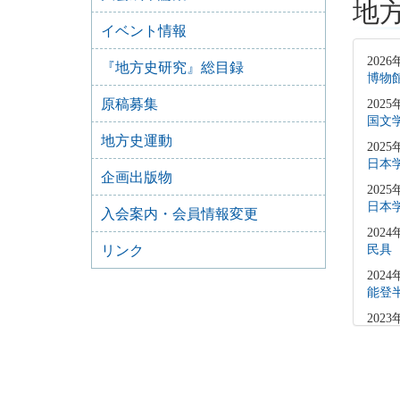
地
イベント情報
2026
『地方史研究』総目録
博物
原稿募集
2025
国文
地方史運動
2025
日本
企画出版物
2025
日本
入会案内・会員情報変更
2024
リンク
民具
2024
能登
2023
藤沢
2023
日本
日）