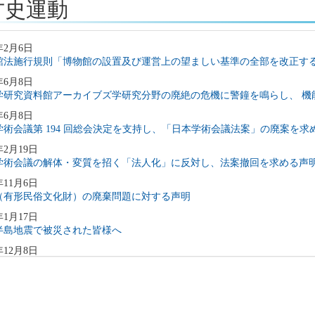
方史運動
年2月6日
館法施行規則「博物館の設置及び運営上の望ましい基準の全部を改正す
年6月8日
学研究資料館アーカイブズ学研究分野の廃絶の危機に警鐘を鳴らし、 機
年6月8日
学術会議第 194 回総会決定を支持し、「日本学術会議法案」の廃案を求
年2月19日
学術会議の解体・変質を招く「法人化」に反対し、法案撤回を求める声
年11月6日
（有形民俗文化財）の廃棄問題に対する声明
年1月17日
半島地震で被災された皆様へ
年12月8日
市文書館の機能維持にかかわる要望書
年6月10日
学術会議声明「「説明」ではなく「対話」を、「拙速な法改正」ではな
を支持し、日本学術会議法の拙速な改正に反対する声明