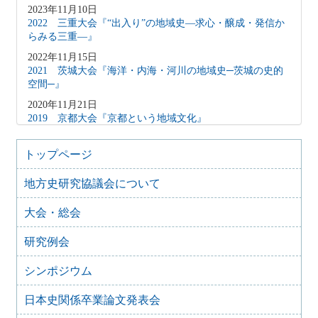
2023年11月10日
2022 三重大会『“出入り”の地域史―求心・醸成・発信か
らみる三重―』
2022年11月15日
2021 茨城大会『海洋・内海・河川の地域史─茨城の史的
空間─』
2020年11月21日
2019 京都大会『京都という地域文化』
2019年10月6日
2018 神奈川大会『拠点にみる相武の地域史―鎌倉・小田
トップページ
原・横浜―』
地方史研究協議会について
2018年10月20日
2017 徳島発展の歴史的基盤―「地力」と地域社会―
大会・総会
2017年10月8日
2016 信越国境の歴史像-「間」と「境」の地方史-
研究例会
2017年4月14日
2015 三河大会『三河―交流からみる地域形成とその変容』
シンポジウム
2015年10月25日
日本史関係卒業論文発表会
2014年 埼玉大会 『北武蔵の地域形成―水と地形が織りな
す歴史像―』