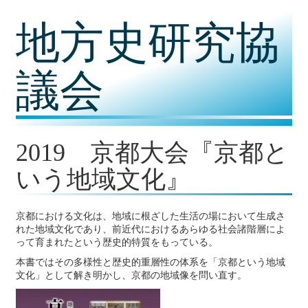
コ
地方史研究協
ン
テ
ン
ツ
議会
内
容
に
移
動
2019 京都大会『京都と
いう地域文化』
京都における文化は、地域に根ざした生活の場において生成さ
れた地域文化であり、前近代におけるあらゆる社会諸階層によ
って育まれたという歴史的特質をもっている。
本書ではその多様性と歴史的重層性の体系を「京都という地域
文化」として解き明かし、京都の地域像を問い直す。