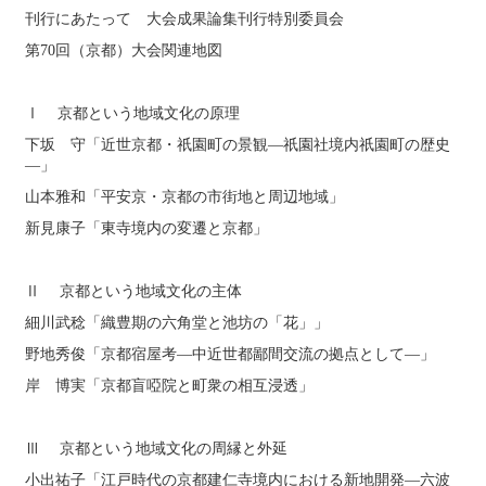
刊行にあたって 大会成果論集刊行特別委員会
第70回（京都）大会関連地図
Ⅰ 京都という地域文化の原理
下坂 守「近世京都・祇󠄀園町の景観―祇󠄀園社境内祇󠄀園町の歴史
―」
山本雅和「平安京・京都の市街地と周辺地域」
新見康子「東寺境内の変遷と京都」
Ⅱ 京都という地域文化の主体
細川武稔「織豊期の六角堂と池坊の「花」」
野地秀俊「京都宿屋考―中近世都鄙間交流の拠点として―」
岸 博実「京都盲啞院と町衆の相互浸透」
Ⅲ 京都という地域文化の周縁と外延
小出祐子「江戸時代の京都建仁寺境内における新地開発―六波