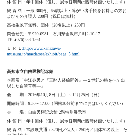
休 館 日：年中無休（但し、展示替期間は臨時休館いたします）
観 覧 料：一般 300円、65歳以上・障がい者手帳をお持ちの方お
よびその介護人 200円（祝日は無料）
高校生以下無料、団体（20名以上）250円
問合せ先：〒920-0981 石川県金沢市片町2-10-17
TEL(076)233-1561
Ｕ Ｒ Ｌ
:http://www.kanazawa-
museum.jp/maedatosa/exhibit/page_5.html
高知市立自由民権記念館
企画展「中江兆民と『三酔人経綸問答』―１世紀の時をへて出
現した自筆草稿―」
会 期：2016年10月8日（土）～12月25日（日）
開館時間：9:30～17:00（閉館30分前までにおはいりください）
会 場：自由民権記念館 2階特別展示室
休 館 日：年中無休（但し、展示替期間は臨時休館いたします）
観 覧 料：常設展共通：320円／個人：250円／団体20名以上 そ