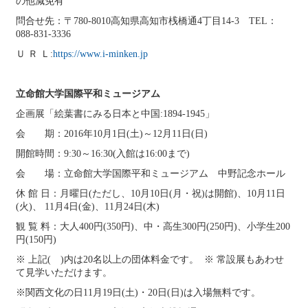
の他減免有
問合せ先：〒780-8010高知県高知市桟橋通4丁目14-3 TEL：
088-831-3336
Ｕ Ｒ Ｌ:
https://www.i-minken.jp
立命館大学国際平和ミュージアム
企画展「絵葉書にみる日本と中国:1894-1945」
会 期：2016年10月1日(土)～12月11日(日)
開館時間：9:30～16:30(入館は16:00まで)
会 場：立命館大学国際平和ミュージアム 中野記念ホール
休 館 日：月曜日(ただし、10月10日(月・祝)は開館)、10月11日
(火)、 11月4日(金)、11月24日(木)
観 覧 料：大人400円(350円)、中・高生300円(250円)、小学生200
円(150円)
※ 上記( )内は20名以上の団体料金です。 ※ 常設展もあわせ
て見学いただけます。
※関西文化の日11月19日(土)・20日(日)は入場無料です。