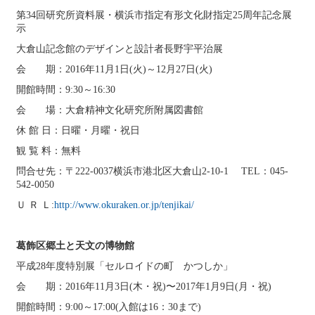
第34回研究所資料展・横浜市指定有形文化財指定25周年記念展
示
大倉山記念館のデザインと設計者長野宇平治展
会 期：2016年11月1日(火)～12月27日(火)
開館時間：9:30～16:30
会 場：大倉精神文化研究所附属図書館
休 館 日：日曜・月曜・祝日
観 覧 料：無料
問合せ先：〒222-0037横浜市港北区大倉山2-10-1 TEL：045-
542-0050
Ｕ Ｒ Ｌ:
http://www.okuraken.or.jp/tenjikai/
葛飾区郷土と天文の博物館
平成28年度特別展「セルロイドの町 かつしか」
会 期：2016年11月3日(木・祝)〜2017年1月9日(月・祝)
開館時間：9:00～17:00(入館は16：30まで)