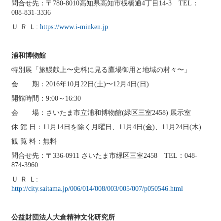
問合せ先：〒780-8010高知県高知市桟橋通4丁目14-3 TEL：
088-831-3336
Ｕ Ｒ Ｌ:
https://www.i-minken.jp
浦和博物館
特別展「旅鰻献上〜史料に見る鷹場御用と地域の村々〜」
会 期：2016年10月22日(土)〜12月4日(日)
開館時間：9:00～16:30
会 場：さいたま市立浦和博物館(緑区三室2458) 展示室
休 館 日：11月14日を除く月曜日、11月4日(金)、11月24日(木)
観 覧 料：無料
問合せ先：〒336-0911 さいたま市緑区三室2458 TEL：048-
874-3960
Ｕ Ｒ Ｌ:
http://city.saitama.jp/006/014/008/003/005/007/p050546.html
公益財団法人大倉精神文化研究所