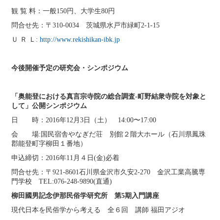
観 覧 料：一般150円、大学生80円
問合せ先：〒310-0034 茨城県水戸市緑町2-1-15
Ｕ Ｒ Ｌ:
http://www.rekishikan-ibk.jp
今後開催予定の研究会・シンポジウム
「奥能登における真言宗寺院の総合調査-町野結衆寺院を対象と
して」公開シンポジウム
日 時：2016年12月3日（土） 14:00〜17:00
会 場:国民宿舎やなぎだ荘 別館２階大ホール（石川県鳳珠
郡能登町字柳田１番地）
申込締切：2016年11月４日(金)必着
問合せ先：〒921-8601石川県金沢市久安2-270 金沢工業高騰専
門学校 TEL:076-248-9890(直通)
柳田國男記念伊那民俗学研究所 第5期入門講座
現代日本を民俗学から考える 全６回 講師 福田アジオ