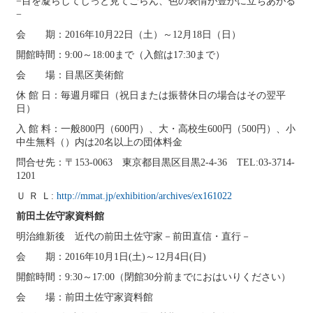
−目を凝らしてじっと見てごらん、色の表情が豊かに立ちあがる
−
会 期：2016年10月22日（土）～12月18日（日）
開館時間：9:00～18:00まで（入館は17:30まで）
会 場：目黒区美術館
休 館 日：毎週月曜日（祝日または振替休日の場合はその翌平
日）
入 館 料：一般800円（600円）、大・高校生600円（500円）、小
中生無料（）内は20名以上の団体料金
問合せ先：〒153-0063 東京都目黒区目黒2-4-36 TEL:03-3714-
1201
Ｕ Ｒ Ｌ:
http://mmat.jp/exhibition/archives/ex161022
前田土佐守家資料館
明治維新後 近代の前田土佐守家－前田直信・直行－
会 期：2016年10月1日(土)～12月4日(日)
開館時間：9:30～17:00（閉館30分前までにおはいりください）
会 場：前田土佐守家資料館