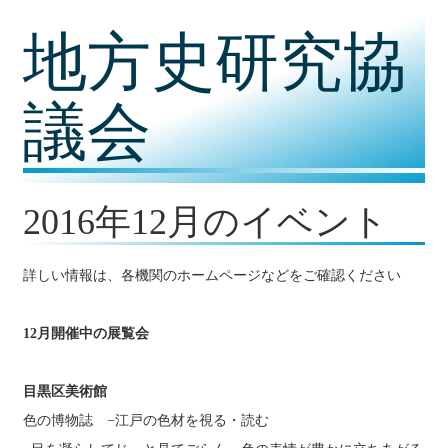
コ
地方史研究協
ン
テ
ン
ツ
議会
内
容
に
移
動
2016年12月のイベント
詳しい情報は、各機関のホームページなどをご確認ください
12月開催中の展覧会
目黒区美術館
色の博物誌 −江戸の色材を視る・読む