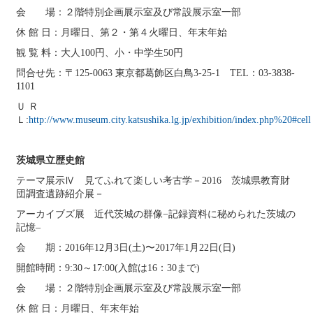
会 場：２階特別企画展示室及び常設展示室一部
休 館 日：月曜日、第２・第４火曜日、年末年始
観 覧 料：大人100円、小・中学生50円
問合せ先：〒125-0063 東京都葛飾区白鳥3-25-1 TEL：03-3838-
1101
Ｕ Ｒ
Ｌ:
http://www.museum.city.katsushika.lg.jp/exhibition/index.php%20#cell
茨城県立歴史館
テーマ展示Ⅳ 見てふれて楽しい考古学－2016 茨城県教育財
団調査遺跡紹介展－
アーカイブズ展 近代茨城の群像−記録資料に秘められた茨城の
記憶–
会 期：2016年12月3日(土)〜2017年1月22日(日)
開館時間：9:30～17:00(入館は16：30まで)
会 場：２階特別企画展示室及び常設展示室一部
休 館 日：月曜日、年末年始