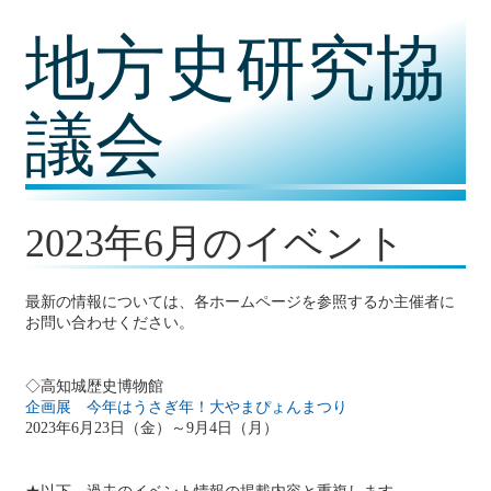
コ
地方史研究協
ン
テ
ン
ツ
議会
内
容
に
移
動
2023年6月のイベント
最新の情報については、各ホームページを参照するか主催者に
お問い合わせください。
◇高知城歴史博物館
企画展 今年はうさぎ年！大やまぴょんまつり
2023年6月23日（金）～9月4日（月）