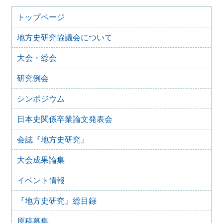
2026年3月のイベント（更新しました）
2026年1月9日
トップページ
2026年1月のイベント(更新しました)
地方史研究協議会について
2025年12月10日
2025年12月のイベント
大会・総会
2025年10月31日
2025年11月のイベント（更新しました）
研究例会
2025年9月20日
2025年10月のイベント(更新しました)
シンポジウム
2025年7月28日
日本史関係卒業論文発表会
2025年8月のイベント
2025年7月27日
会誌『地方史研究』
2025年7月のイベント(更新しました)
大会成果論集
2025年6月2日
2025年6月のイベント
イベント情報
2025年4月26日
2025年5月のイベント
『地方史研究』総目録
2025年4月25日
2025年4月のイベント(更新しました)
原稿募集