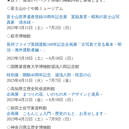
★以下、過去のイベント情報の掲載内容と重複します。
◇富士山かぐや姫ミュージアム
富士山世界遺産登録10周年記念展 冨嶽真景－昭和の富士山写
真家 清水緑－
2023年3月11日（土）～7月2日（日）
◇萩市博物館
長州ファイブ英国渡航160年記念企画展「古写真で見る幕末・明
治－海外渡航者編
－
」
2023年3月18日（土）～6月18日（日）
◇国際基督教大学博物館湯浅八郎記念館
特別展 開館40周年記念 湯浅八郎・民芸の心
2023年4月11日（火）～7月7日（金）
◇高知県立歴史民俗資料館
企画展 まつりの花、いのちの木－デザインと道具－
2023年4月21日（金）～6月18日（日）
◇前田土佐守家資料館
企画展 こもんじょ入門－歴史のもと、お見せします－
2023年4月22日（土）～7月9日（日）
◇神奈川県立歴史博物館