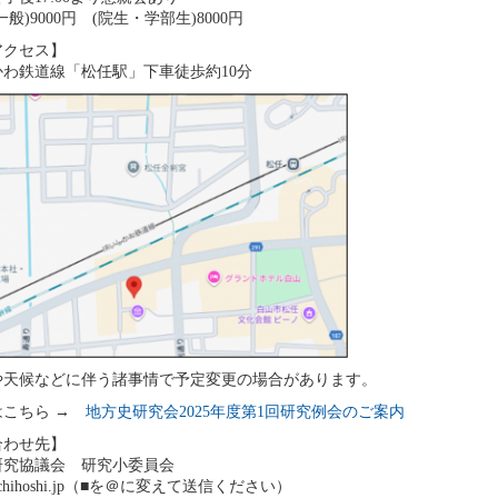
般)9000円 (院生・学部生)8000円
アクセス】
かわ鉄道線「松任駅」下車徒歩約10分
や天候などに伴う諸事情で予定変更の場合があります。
はこちら →
地方史研究会2025年度第1回研究例会のご案内
合わせ先】
研究協議会 研究小委員会
u■chihoshi.jp（■を＠に変えて送信ください）