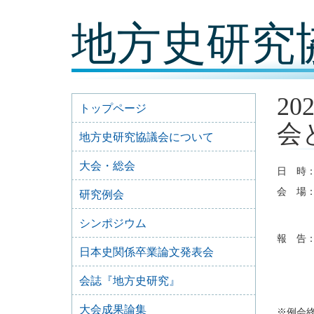
コ
地方史研究
ン
テ
ン
ツ
内
容
2
に
トップページ
移
会
動
地方史研究協議会について
大会・総会
日 時：2
会 場
研究例会
〒924
https:/
シンポジウム
報 告
日本史関係卒業論文発表会
②麦居
③上田
④宮下
会誌『地方史研究』
＊報告
大会成果論集
※例会終