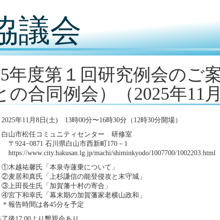
協議会
025年度第１回研究例会のご
との合同例会）（2025年11
025年11月8日(土) 13時00分〜16時30分（12時30分開場）
：白山市松任コミュニティセンター 研修室
−0871 石川県白山市西新町170－1
/www.city.hakusan.lg.jp/machi/shiminkyodo/1007700/1002203.html
：①木越祐馨氏「本泉寺蓮乗について」
和真氏「上杉謙信の能登侵攻と末守城」
長生氏「加賀藩十村の寄合」
和幸氏「幕末期の加賀藩家老横山政和」
時間は各45分を予定
了後17:00より懇親会あり