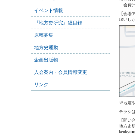
会費(一
イベント情報
【会場
IRいし
『地方史研究』総目録
原稿募集
地方史運動
企画出版物
入会案内・会員情報変更
リンク
※地震
チラシ
【問い
地方史
kenky