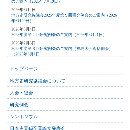
のご案内（2026年7月19日）
2026年6月2日
地方史研究協議会2025年度第５回研究例会のご案内（2026
年6月20日）
2026年5月4日
2025年度第４回研究例会のご案内（2026年5月21日）
2026年2月6日
2025年度第３回研究例会のご案内（福島大会総括例会）
（2025年3月1日）
2025年12月5日
2025年度第２回研究例会のご案内（伊予史談会との合同例
トップページ
会）（2026年１月11日）
地方史研究協議会について
2025年10月7日
2025年度第１回研究例会のご案内（加能地域史研究会との
大会・総会
合同例会）（2025年11月8日）
2025年9月3日
研究例会
2024年度第8回研究例会のご案内（2025年9月27日）
2025年6月5日
シンポジウム
2024年度第7回研究例会（福島大会関連例会）（2025年7月
20日）
日本史関係卒業論文発表会