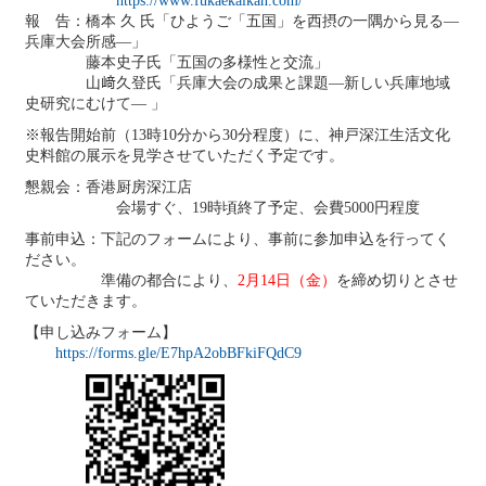
https://www.fukaekaikan.com/
報 告：橋本 久 氏「ひようご「五国」を西摂の一隅から見る―
兵庫大会所感―」
藤本史子氏「五国の多様性と交流」
山﨑久登氏「兵庫大会の成果と課題―新しい兵庫地域
史研究にむけて― 」
※報告開始前（13時10分から30分程度）に、神戸深江生活文化
史料館の展示を見学させていただく予定です。
懇親会：香港厨房深江店
会場すぐ、19時頃終了予定、会費5000円程度
事前申込：下記のフォームにより、事前に参加申込を行ってく
ださい。
準備の都合により、
2月14日（金）
を締め切りとさせ
ていただきます。
【申し込みフォーム】
https://forms.gle/E7hpA2obBFkiFQdC9