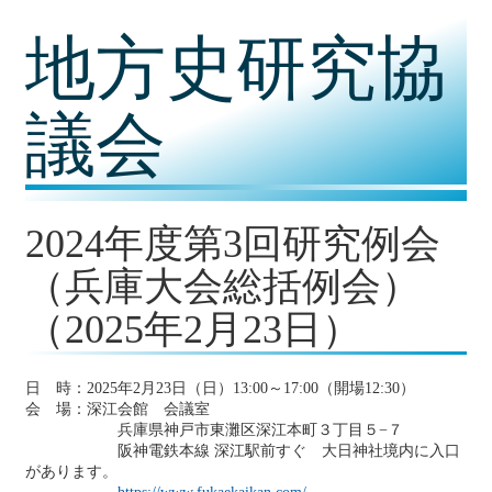
コ
地方史研究協
ン
テ
ン
ツ
議会
内
容
に
移
動
2024年度第3回研究例会
（兵庫大会総括例会）
（2025年2月23日）
日 時：2025年2月23日（日）13:00～17:00（開場12:30）
会 場：深江会館 会議室
兵庫県神戸市東灘区深江本町３丁目５−７
阪神電鉄本線 深江駅前すぐ 大日神社境内に入口
があります。