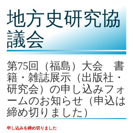
コ
地方史研究協
ン
テ
ン
ツ
議会
内
容
に
移
動
第75回（福島）大会 書
籍・雑誌展示（出版社・
研究会）の申し込みフォ
ームのお知らせ（申込は
締め切りました）
申し込みを締め切りました