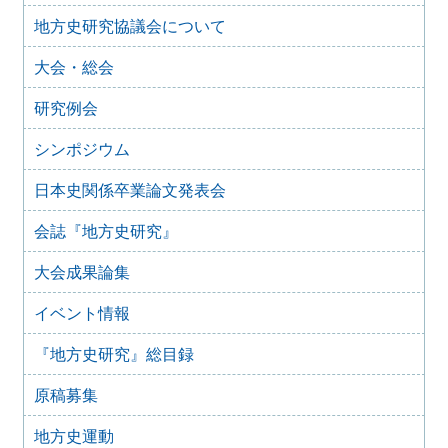
2024年9月1日
地方史研究協議会について
第74回（兵庫）大会 ポスター出展等のお知らせ
大会・総会
2024年8月25日
2024年度 第74回（兵庫）大会のご案内（最新）
研究例会
2024年2月7日
第73回大会（館林）レジュメ集販売のご案内
シンポジウム
2024年2月5日
2024年度 第74回（兵庫）大会のご案内
日本史関係卒業論文発表会
2023年8月19日
会誌『地方史研究』
大会書籍展示申し込みのご案内
2023年8月19日
大会成果論集
2023年度 第73回（館林）大会のご案内（最新）
2023年7月3日
イベント情報
2023年度 第73回（館林）大会のご案内
『地方史研究』総目録
2023年6月10日
「大会に関するアンケート調査」の実施について
原稿募集
2022年9月16日
2022年度 第72回（三重）大会
地方史運動