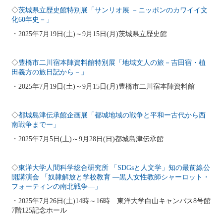
◇
茨城県立歴史館特別展「サンリオ展 －ニッポンのカワイイ文
化60年史－」
・2025年7月19日(土)～9月15日(月)茨城県立歴史館
◇
豊橋市二川宿本陣資料館特別展「地域文人の旅－吉田宿・植
田義方の旅日記から－」
・2025年7月19日(土)～9月15日(月)豊橋市二川宿本陣資料館
◇
都城島津伝承館企画展「都城地域の戦争と平和ー古代から西
南戦争までー」
・2025年7月5日(土)～9月28日(日)都城島津伝承館
◇
東洋大学人間科学総合研究所 「SDGsと人文学」知の最前線公
開講演会 「奴隷解放と学校教育 ―黒人女性教師シャーロット・
フォーティンの南北戦争―」
・2025年7月26日(土)14時～16時 東洋大学白山キャンパス8号館
7階125記念ホール