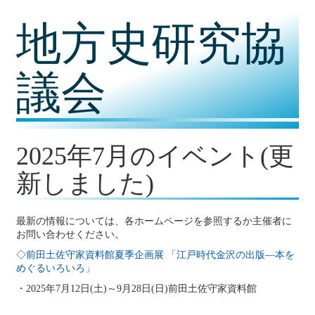
コ
地方史研究協
ン
テ
ン
ツ
議会
内
容
に
移
動
2025年7月のイベント(更
新しました)
最新の情報については、各ホームページを参照するか主催者に
お問い合わせください。
◇
前田土佐守家資料館夏季企画展 「江戸時代金沢の出版―本を
めぐるいろいろ」
・2025年7月12日(土)～9月28日(日)前田土佐守家資料館