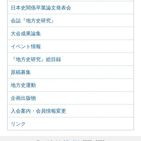
2025年7月28日
日本史関係卒業論文発表会
2025年8月のイベント
2025年7月27日
会誌『地方史研究』
2025年7月のイベント(更新しました)
大会成果論集
2025年6月2日
2025年6月のイベント
イベント情報
2025年4月26日
2025年5月のイベント
『地方史研究』総目録
2025年4月25日
2025年4月のイベント(更新しました)
原稿募集
2025年3月1日
2025年3月のイベント
地方史運動
2025年2月16日
企画出版物
2025年2月のイベント
2024年11月22日
入会案内・会員情報変更
2024年12月のイベント
リンク
2024年10月29日
2024年11月のイベント
2024年10月14日